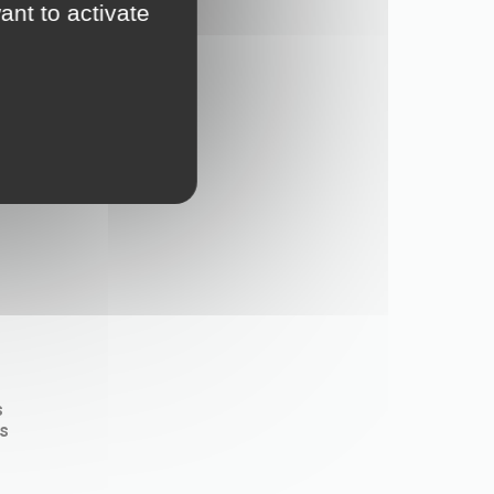
ant to activate
es
4
s
s