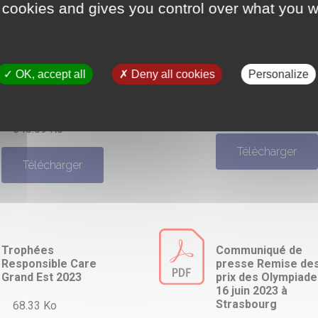
 cookies and gives you control over what you w
Communiqué de
Remise des prix d
presse Remise des
Olympiades de la
prix des Olympiades
Chimie 17 avril 202
OK, accept all
Deny all cookies
Personalize
14 juin 2024 à
à Mulhouse
Strasbourg
349.58 Ko
540.59 Ko
Télécharger
Télécharger
Trophées
Communiqué de
Responsible Care
presse Remise de
Grand Est 2023
prix des Olympiade
16 juin 2023 à
Strasbourg
68.33 Ko