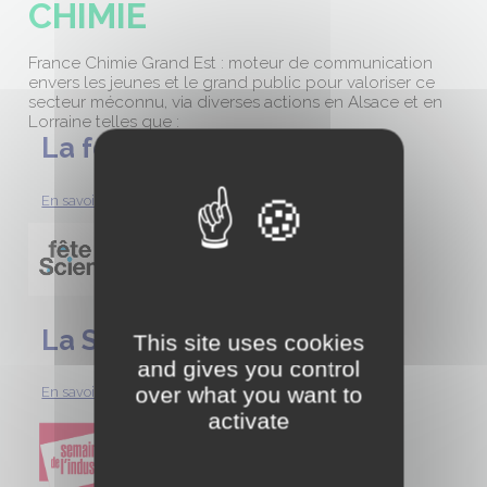
CHIMIE
France Chimie Grand Est : moteur de communication
envers les jeunes et le grand public pour valoriser ce
secteur méconnu, via diverses actions en Alsace et en
Lorraine telles que :
La fête de la science
En savoir plus →
La Semaine de l'Industrie
This site uses cookies
and gives you control
over what you want to
En savoir plus →
activate