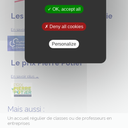
OK, accept all
Les olympiades de la chimie
Deny all cookies
En savoir plus →
Personalize
Le prix Pierre Potier
En savoir plus →
Mais aussi :
Un accueil régulier de classes ou de professeurs en
entreprises